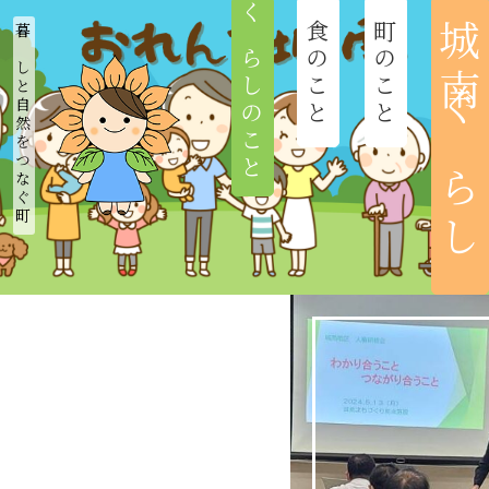
くらしのこと
食のこと
町のこと
城南ぐらし
暮らしと自然をつなぐ町
ホーム
新着情報
城南まちづくり協議会
城南のつどい
おれんち城南
城南びと