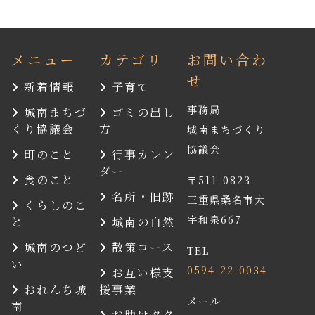
メニュー
カテゴリ
お問い合わ
せ
新着情報
子育て
事務局
城南まちづ
ゴミの出し
くり協議会
方
城南まちづくり
協議会
町のこと
行事カレン
ダー
食のこと
〒511-0823
名所・旧跡
三重県桑名市大
くらしのこ
字和泉667
と
城南の自然
城南のつど
散策コース
TEL
い
0594-22-0034
お互い様支
おれんち城
援事業
メール
南
お助けタク