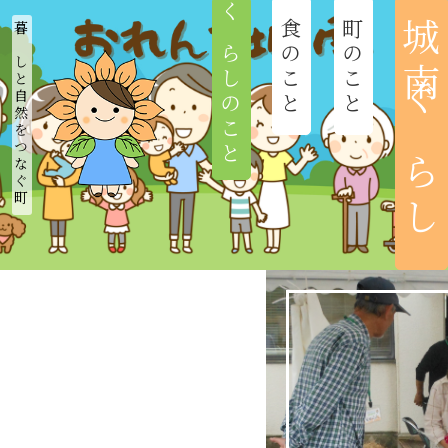
くらしのこと
食のこと
町のこと
城南ぐらし
暮らしと自然をつなぐ町
ホーム
新着情報
城南まちづくり協議会
城南のつどい
おれんち城南
城南びと