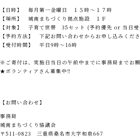
城南グッズ
【日時】 毎月第一金曜日 １５時～１７時
【場所】 城南まちづくり拠点施設 １Ｆ
【対象】 子育て世帯 35セット (予約優先 or 当日受
お問い合わせ
【予約方法】 下記お問い合わせからお申し込みくだ
【受付時間】 平日9時～16時
※ご寄付は、実施日当日の午前中までに事務局までお
★ボランティアさん募集中‼
【お問い合わせ】
事務局
城南まちづくり協議会
〒511-0823 三重県桑名市大字和泉667