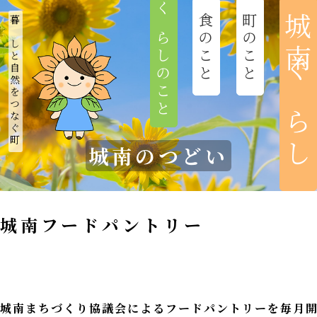
くらしのこと
食のこと
町のこと
城南ぐらし
暮らしと自然をつなぐ町
ホーム
新着情報
城南まちづくり協議会
城南のつどい
城南のつどい
城南フードパントリー
おれんち城南
城南びと
城南まちづくり協議会によるフードパントリーを毎月