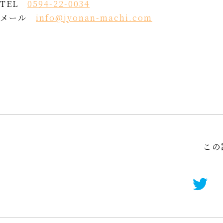
TEL
0594-22-0034
メール
info@jyonan-machi.com
この