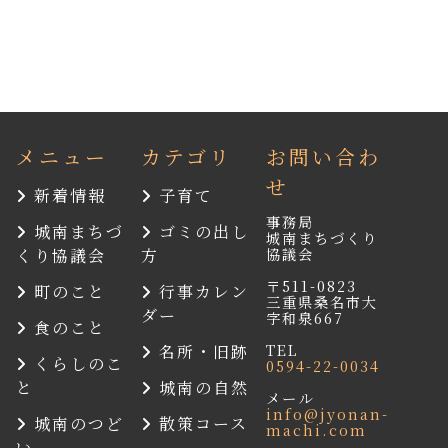
メニュー
カテゴリ
お問い合わ
せ
新着情報
子育て
事務局
城南まちづ
ゴミの出し
城南まちづくり
協議会
くり協議会
方
〒511-0823
町のこと
行事カレン
三重県桑名市大
ダー
字和泉667
食のこと
TEL
名所・旧跡
くらしのこ
0594-22-0034
と
城南の自然
メール
info@jyonan-
城南のつど
散策コース
machi.com
い