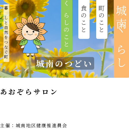
くらしのこと
食のこと
町のこと
城南ぐらし
暮らしと自然をつなぐ町
ホーム
新着情報
城南まちづくり協議会
城南のつどい
城南のつどい
あおぞらサロン
おれんち城南
城南びと
主催：城南地区健康推進員会