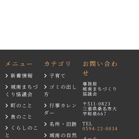
メニュー
カテゴリ
お問い合わ
せ
新着情報
子育て
事務局
城南まちづ
ゴミの出し
城南まちづくり
協議会
くり協議会
方
〒511-0823
町のこと
行事カレン
三重県桑名市大
ダー
字和泉667
食のこと
TEL
名所・旧跡
くらしのこ
0594-22-0034
と
城南の自然
メール