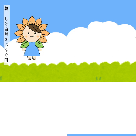
暮らしと自然をつなぐ町
ホーム
新着情報
城南まちづくり協議会
城南のつどい
おれんち城南
城南びと