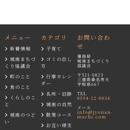
メニュー
カテゴリ
お問い合わ
せ
新着情報
子育て
事務局
城南まちづ
ゴミの出し
城南まちづくり
協議会
くり協議会
方
〒511-0823
町のこと
行事カレン
三重県桑名市大
ダー
字和泉667
食のこと
TEL
名所・旧跡
くらしのこ
0594-22-0034
と
城南の自然
メール
info@jyonan-
城南のつど
散策コース
machi.com
い
お互い様支