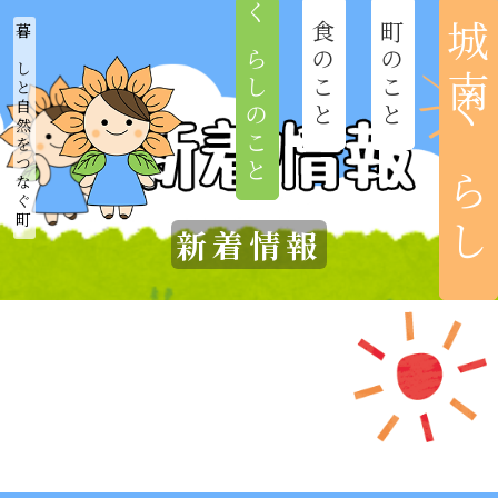
くらしのこと
食のこと
町のこと
城南ぐらし
暮らしと自然をつなぐ町
ホーム
新着情報
城南まちづくり協議会
新着情報
城南のつどい
おれんち城南
城南びと