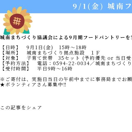
9/1(金) 城
城南グッズ
お問い合わせ
城南まちづくり協議会による9月期フードパントリーを
【日時】 9月1日(金) 15時～18時
【場所】 城南まちづくり拠点施設 １Ｆ
【対象】 子育て世帯 35セット (予約優先 or 当日受
【予約方法】 電話：0594-22-0034／城南まちづ
【受付時間】 平日9時～16時
※ご寄付は、実施日当日の午前中までに事務局までお
★ボランティアさん募集中‼
この記事をシェア