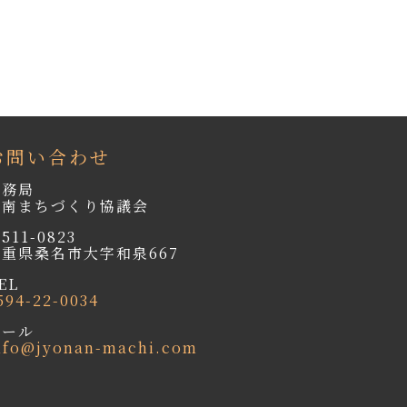
お問い合わせ
事務局
城南まちづくり協議会
511-0823
三重県桑名市大字和泉667
EL
594-22-0034
メール
nfo@jyonan-machi.com