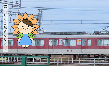
暮らしと自然をつなぐ町
ホーム
新着情報
城南まちづくり協議会
城南のつどい
おれんち城南
城南びと