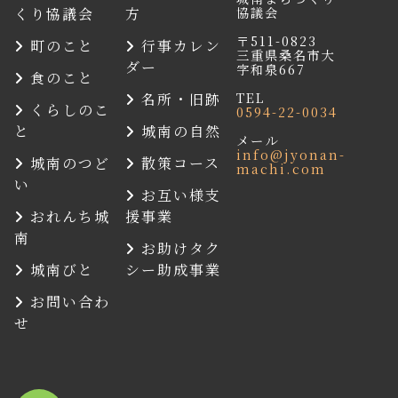
協議会
くり協議会
方
〒511-0823
町のこと
行事カレン
三重県桑名市大
ダー
字和泉667
食のこと
TEL
名所・旧跡
くらしのこ
0594-22-0034
と
城南の自然
メール
info@jyonan-
城南のつど
散策コース
machi.com
い
お互い様支
おれんち城
援事業
南
お助けタク
城南びと
シー助成事業
お問い合わ
せ