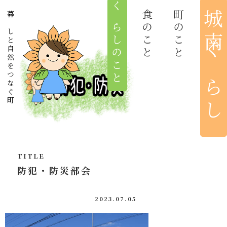
くらしのこと
食のこと
町のこと
城南ぐらし
暮らしと自然をつなぐ町
ホーム
新着情報
城南まちづくり協議会
城南のつどい
TITLE
防犯・防災部会
おれんち城南
2023.07.05
城南びと